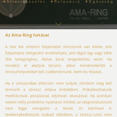
#Stresszkezelés #Relaxáció #Egészség
Az Ama-Ring hatásai
A mai kor embere folyamatos stressznek van kitéve, ami
folyamatos mérgezést eredményez, ami végül egy vagy több
féle betegséghez, illetve korai öregedéshez vezet. Ha
mindezt el akarjuk kerülni, akkor mindenekelőtt a
stresszhelyzeteket kell csökkentenünk. Nem kis feladat…
Ha e szituációkat elkerülni nem tudjuk, mindent meg kell
tennünk a stressz oldása érdekében. Próbálkozhatunk
meditációval, pecázással, edzéssel, olvasással. Ha azonban
valami mély probléma nyomaszt minket, az idegrendszerünk
nem fogja elengedni a témát, és bármivel is
tevékenykedhetünk szabad időnkben, a stressz-szint nem